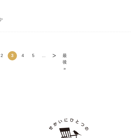
か
>
2
3
4
5
...
最
後
»